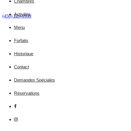
Chambres
Activités
(450) 229-1939
Menu
Forfaits
Historique
Contact
Demandes Spéciales
Réservations