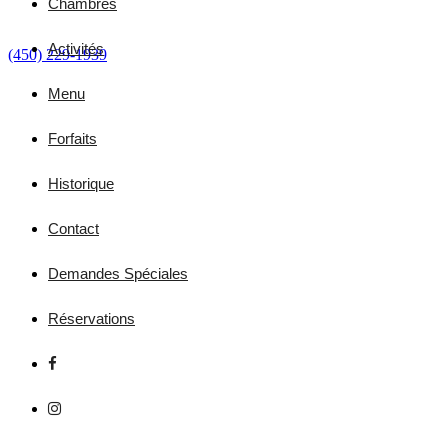
Chambres
Activités
(450) 229-1939
Menu
Forfaits
Historique
Contact
Demandes Spéciales
Réservations